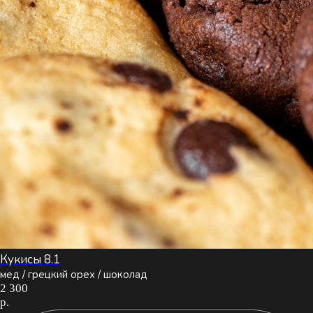
Кукисы 8.1
мед / грецкий орех / шоколад
2 300
р.