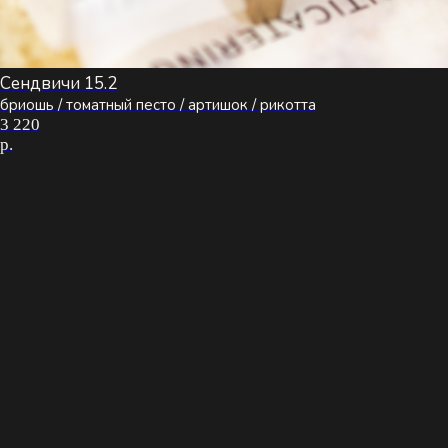
Сендвичи 15.2
бриошь / томатный песто / артишок / рикотта
3 220
р.