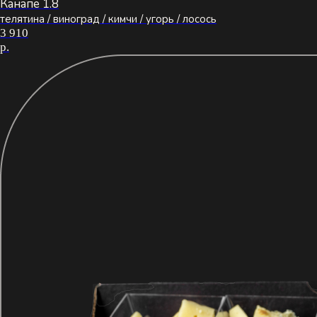
Канапе 1.8
телятина / виноград / кимчи / угорь / лосось
3 910
р.