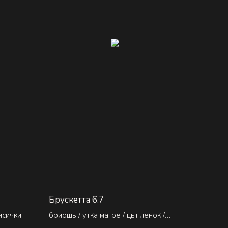
Брускетта 6.7
исички /
бриошь / утка магре / цыпленок /
перепелка BBQ