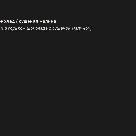
околад / сушеная малина
ни в горьком шоколаде с сушеной малиной)