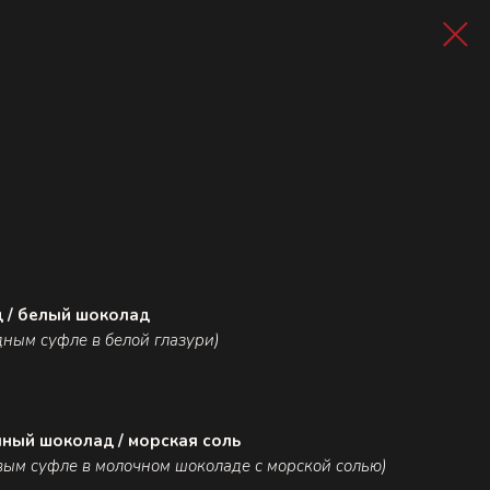
д / белый шоколад
дным суфле в белой глазури)
чный шоколад / морская соль
вым суфле в молочном шоколаде с морской солью)