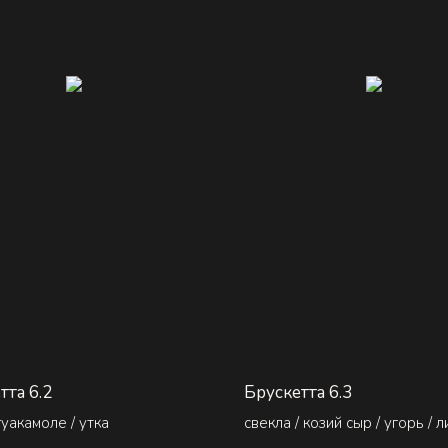
тта 6.2
Брускетта 6.3
 гуакамоле / утка
свекла / козий сыр / угорь / л
парма