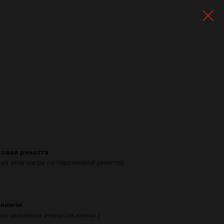
ковая рикотта
 из утки магре на персиковой рикотте)
 кимчи
 из цыпленка ананасом кимчи )