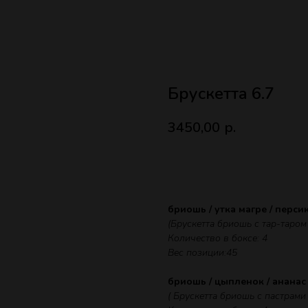
Брускетта 6.7
3450,00
р.
ЗАКАЗАТЬ
бриошь / утка магре / перси
(Брускетта бриошь с тар-таром
Количество в боксе: 4
Вес позиции:45
бриошь / цыпленок / ананас
( Брускетта бриошь с пастрами