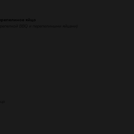
перепелиное яйцо
ерепелкой BBQ и перепелиными яйцами)
йцо