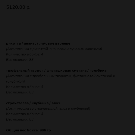
5120,00
р.
ЗАКАЗАТЬ
рикотта / ананас / луковое варенье
(Антиплюшка с рикоттой, ананасом и луковым вареньем)
Количество в боксе: 4
Вес позиции: 83
трюфельный творог / фисташковая сметана / голубика
(Антиплюшка с трюфельным творогом, фисташковой сметаной и
голубикой)
Количество в боксе: 4
Вес позиции: 83
страчателла / клубника / алоэ
(Антиплюшка со страчателлой, алоэ и клубникой)
Количество в боксе: 4
Вес позиции: 83
Общий вес бокса: 996 гр