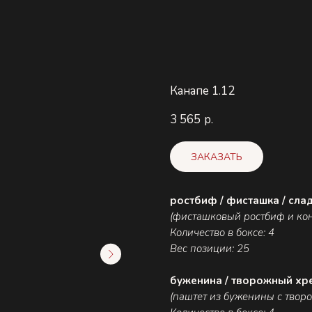
Канапе 1.12
3 565
р.
ЗАКАЗАТЬ
ростбиф / фисташка / слад
(фисташковый ростбиф и кон
Количество в боксе: 4
Вес позиции: 25
буженина / творожный хре
(паштет из буженины с тво