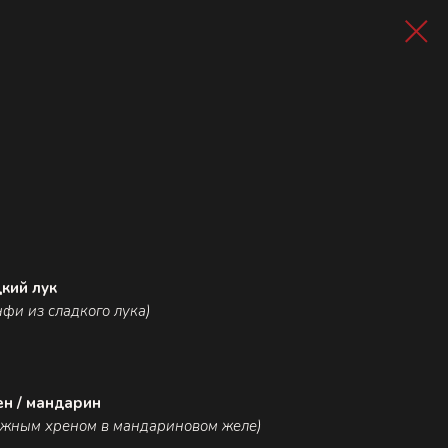
кий лук
фи из сладкого лука)
н / мандарин
рожным хреном в мандариновом желе)