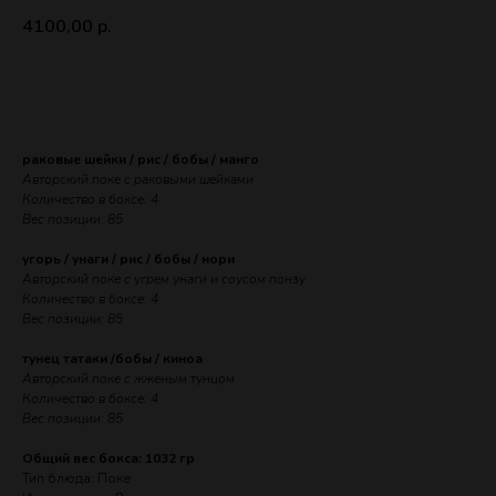
4100,00
р.
ЗАКАЗАТЬ
раковые шейки / рис / бобы / манго
Авторский поке с раковыми шейками
Количество в боксе: 4
Вес позиции: 85
угорь / унаги / рис / бобы / нори
Авторский поке с угрем унаги и соусом понзу
Количество в боксе: 4
Вес позиции: 85
тунец татаки /бобы / киноа
Авторский поке с жженым тунцом
Количество в боксе: 4
Вес позиции: 85
Общий вес бокса: 1032 гр
Тип блюда: Поке