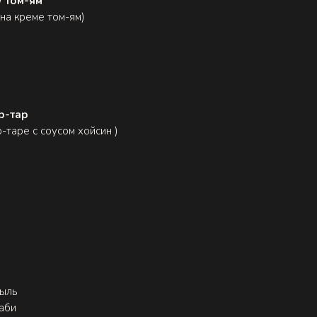
/ том-ям
 на креме том-ям)
р-тар
-таре с соусом хойсин )
пыль
аби