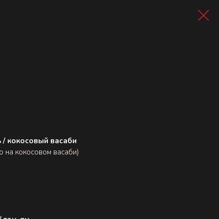
ь / кокосовый васаби
ю на кокосовом васаби)